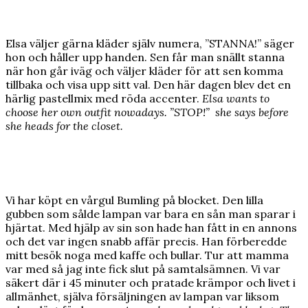
Elsa väljer gärna kläder själv numera, ”STANNA!” säger
hon och håller upp handen. Sen får man snällt stanna
när hon går iväg och väljer kläder för att sen komma
tillbaka och visa upp sitt val. Den här dagen blev det en
härlig pastellmix med röda accenter.
Elsa wants to
choose her own outfit nowadays. ”STOP!” she says before
she heads for the closet.
Vi har köpt en vårgul Bumling på blocket. Den lilla
gubben som sålde lampan var bara en sån man sparar i
hjärtat. Med hjälp av sin son hade han fått in en annons
och det var ingen snabb affär precis. Han förberedde
mitt besök noga med kaffe och bullar. Tur att mamma
var med så jag inte fick slut på samtalsämnen. Vi var
säkert där i 45 minuter och pratade krämpor och livet i
allmänhet, själva försäljningen av lampan var liksom