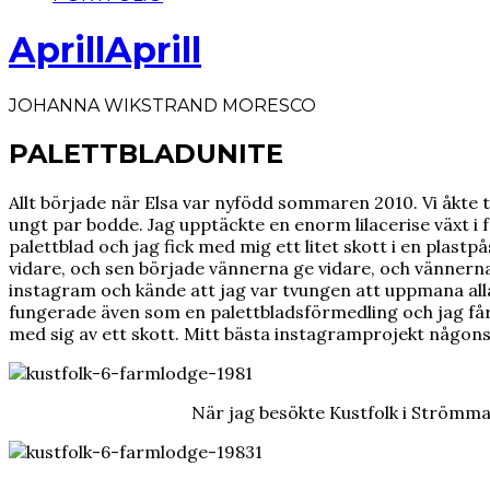
AprillAprill
JOHANNA WIKSTRAND MORESCO
PALETTBLADUNITE
Allt började när Elsa var nyfödd sommaren 2010. Vi åkte t
ungt par bodde. Jag upptäckte en enorm lilacerise växt i f
palettblad och jag fick med mig ett litet skott i en plast
vidare, och sen började vännerna ge vidare, och vännerna
instagram och kände att jag var tvungen att uppmana all
fungerade även som en palettbladsförmedling och jag får o
med sig av ett skott. Mitt bästa instagramprojekt någon
När jag besökte Kustfolk i Strömma 