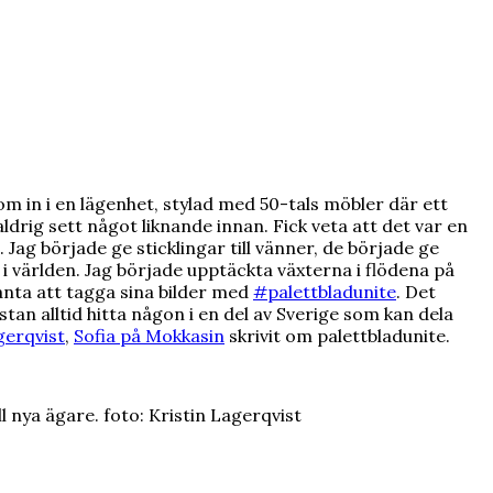
om in i en lägenhet, stylad med 50-tals möbler där ett
ldrig sett något liknande innan. Fick veta att det var en
 Jag började ge sticklingar till vänner, de började ge
i världen. Jag började upptäckta växterna i flödena på
anta att tagga sina bilder med
#palettbladunite
. Det
an alltid hitta någon i en del av Sverige som kan dela
gerqvist
,
Sofia på Mokkasin
skrivit om palettbladunite.
 nya ägare. foto: Kristin Lagerqvist