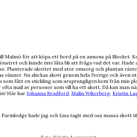
ill Malmö för att köpa ett bord på en annons på Blocket. K
önstret och kunde inte låta bli att fråga vad det var. Hade a
påse. Planterade skottet med stor omsorg och plantan växte.
s vänner. Nu skickas skott genom hela Sverige och även ut 
a som fått en stickling som ursprungligen kom från min pl
fta mail av personer som vill ha ett skott. Då kan man näst
sin! Här har
Johanna Bradford
,
Malin Wikerberg
,
Kristin La
Farmlodge hade jag och Lisa tagit med oss massa skott till