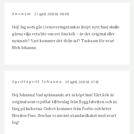
Anonym
27 april, 2013 kl. 08:08
Hej! Jag som går i renoveringstankar (köpt nytt hus) skulle
gärna vilja veta lite om ert fina kök – är det original eller
nyinsatt? Vart kommer det ifrån isf? Tacksam för svar!
Mvh Johanna
AprillAprill Johanna
29 april, 2013 kl. 07:15
Hej Johanna! Vad spännande att ni köpt hus! Vårt kök är
original som vi piffat till beslag från Byggfabriken och ny
färg på luckorna. Golvet kommer från Forbo och heter
Novilon Piso. Sen har vi använt standardkakel med svart
fog!