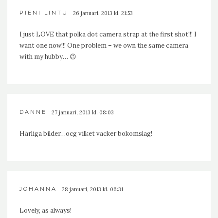
PIENI LINTU
26 januari, 2013 kl. 21:53
I just LOVE that polka dot camera strap at the first shot!!! I
want one now!!! One problem – we own the same camera
with my hubby… 😉
DANNE
27 januari, 2013 kl. 08:03
Härliga bilder…ocg vilket vacker bokomslag!
JOHANNA
28 januari, 2013 kl. 06:31
Lovely, as always!