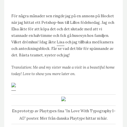
För några månader sen ringde jag på en annons på Blocket
när jag hittat ett Petshop-hus till Lillos födelsedag. Jag och
Elsa åkte för att köpa det och det slutade med att vi
stannade en halvtimme och fick gå husesyn hos familjen.
Vilket drömhus! Idag åkte
Lisa
och jag tillbaka med kamera
och anteckningsblock. Får se vad det blir för spännande av
det. Bästa teamet, syster och jag!
Translation: Me and my sister made a visit in a beautiful home
today! Love to show you more later on.
En prototyp av Playtypes fina ”In Love With Typography 1-
AG” poster. Mer från danska Playtype hittar ni
här
.