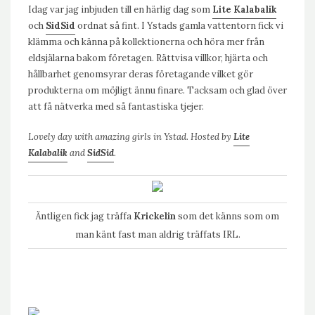
Idag var jag inbjuden till en härlig dag som
Lite Kalabalik
och
SidSid
ordnat så fint. I Ystads gamla vattentorn fick vi
klämma och känna på kollektionerna och höra mer från
eldsjälarna bakom företagen. Rättvisa villkor, hjärta och
hållbarhet genomsyrar deras företagande vilket gör
produkterna om möjligt ännu finare. Tacksam och glad över
att få nätverka med så fantastiska tjejer.
Lovely day with amazing girls in Ystad. Hosted by
Lite
Kalabalik
and
SidSid
.
Äntligen fick jag träffa
Krickelin
som det känns som om
man känt fast man aldrig träffats IRL.