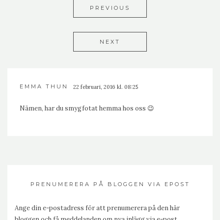
PREVIOUS
NEXT
EMMA THUN
22 februari, 2016 kl. 08:25
Nämen, har du smygfotat hemma hos oss 😉
PRENUMERERA PÅ BLOGGEN VIA EPOST
Ange din e-postadress för att prenumerera på den här
bloggen och få meddelanden om nya inlägg via e-post.