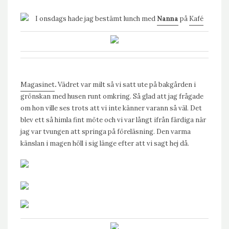
I onsdags hade jag bestämt lunch med
Nanna
på
Kafé
Magasinet
.
Vädret var milt så vi satt ute på bakgården i
grönskan med husen runt omkring. Så glad att jag frågade
om hon ville ses trots att vi inte känner varann så väl. Det
blev ett så himla fint möte och vi var långt ifrån färdiga när
jag var tvungen att springa på föreläsning. Den varma
känslan i magen höll i sig länge efter att vi sagt hej då.