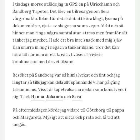
I tisdags morse ställde jag in GPS:en på Ulricehamn och
Sandberg Tapeter. Det blev en bilresa genom flera
vårgröna län. Ibland är det skönt att köra långt, lyssna på
dokumentärer, njuta av skogarna som sveper förbi och så
hinner man ringa några samtal utan stress men framför allt
tänker jag mycket. Hade ett bra inre snack med mig själv.
Kan snurra in mig i negativa tankar ibland, tror det kan
höra till när man är ett kreativt väsen. Tvivlet i
kombination med drivet liksom.
Besöket på Sandberg var så himla lyckat och fint och jag
längtar så tills jag kan dela allt spännande vi har på gång
tillsammans. Visst är tapetvalsarna nedan som konstverk i
sig. Tack
Hanna
,
Johanna
och
Sara
!
På eftermiddagen körde jag vidare till Göteborg till pappa
och Margareta. Mysigt att sitta och prata och få tid att
umgås.