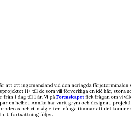
är att ett ingemansland vid den nerlagda färjeterminalen 
rojektet H+ till de som vill förverkliga en idé här, stora 
ån 1 dag till 1 år. Vi på
Formskapet
fick frågan om vi vi
par en helhet. Annika har varit grym och designat, projektle
a broderas och vi insåg efter många timmar att det kommer 
art, fortsättning följer.