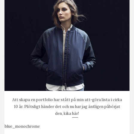
Att skapa en portfolio har stått på min att-göra lista i cirka
10 år. Plötsligt händer det och nu har jag äntligen påbörjat
den, kika
här
!