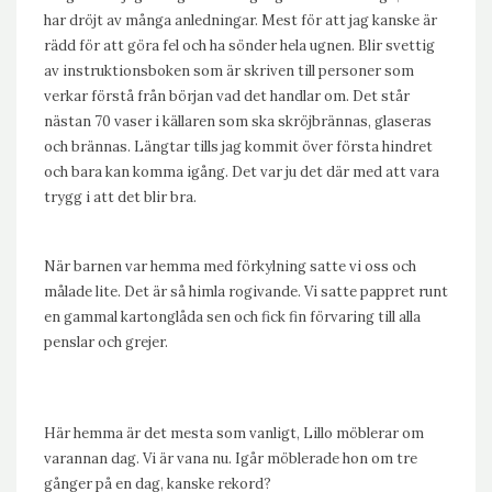
har dröjt av många anledningar. Mest för att jag kanske är
rädd för att göra fel och ha sönder hela ugnen. Blir svettig
av instruktionsboken som är skriven till personer som
verkar förstå från början vad det handlar om. Det står
nästan 70 vaser i källaren som ska skröjbrännas, glaseras
och brännas. Längtar tills jag kommit över första hindret
och bara kan komma igång. Det var ju det där med att vara
trygg i att det blir bra.
När barnen var hemma med förkylning satte vi oss och
målade lite. Det är så himla rogivande. Vi satte pappret runt
en gammal kartonglåda sen och fick fin förvaring till alla
penslar och grejer.
Här hemma är det mesta som vanligt, Lillo möblerar om
varannan dag. Vi är vana nu. Igår möblerade hon om tre
gånger på en dag, kanske rekord?