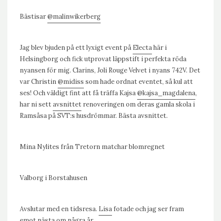
Bästisar
@malinwikerberg
Jag blev bjuden på ett lyxigt event på
Electa
här i
Helsingborg och fick utprovat läppstift i perfekta röda
nyansen för mig. Clarins, Joli Rouge Velvet i nyans 742V. Det
var Christin
@midiss
som hade ordnat eventet, så kul att
ses! Och väldigt fint att få träffa Kajsa
@kajsa_magdalena
,
har ni sett
avsnittet
renoveringen om deras gamla skola i
Ramsåsa på SVT:s husdrömmar. Bästa avsnittet.
Mina Nylites från Tretorn matchar blomregnet
Valborg i Borstahusen
Avslutar med en tidsresa.
Lisa
fotade och jag ser fram
emot nästa om några år.