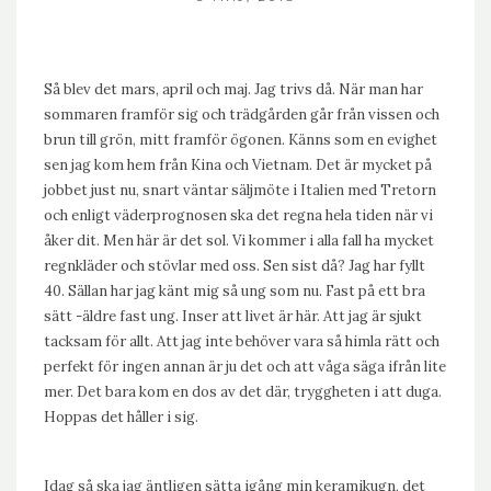
Så blev det mars, april och maj. Jag trivs då. När man har
sommaren framför sig och trädgården går från vissen och
brun till grön, mitt framför ögonen. Känns som en evighet
sen jag kom hem från Kina och Vietnam. Det är mycket på
jobbet just nu, snart väntar säljmöte i Italien med Tretorn
och enligt väderprognosen ska det regna hela tiden när vi
åker dit. Men här är det sol. Vi kommer i alla fall ha mycket
regnkläder och stövlar med oss. Sen sist då? Jag har fyllt
40. Sällan har jag känt mig så ung som nu. Fast på ett bra
sätt -äldre fast ung. Inser att livet är här. Att jag är sjukt
tacksam för allt. Att jag inte behöver vara så himla rätt och
perfekt för ingen annan är ju det och att våga säga ifrån lite
mer. Det bara kom en dos av det där, tryggheten i att duga.
Hoppas det håller i sig.
Idag så ska jag äntligen sätta igång min keramikugn, det