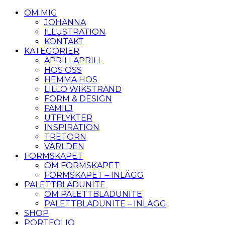
OM MIG
JOHANNA
ILLUSTRATION
KONTAKT
KATEGORIER
APRILLAPRILL
HOS OSS
HEMMA HOS
LILLO WIKSTRAND
FORM & DESIGN
FAMILJ
UTFLYKTER
INSPIRATION
TRETORN
VÄRLDEN
FORMSKAPET
OM FORMSKAPET
FORMSKAPET – INLÄGG
PALETTBLADUNITE
OM PALETTBLADUNITE
PALETTBLADUNITE – INLÄGG
SHOP
PORTFOLIO