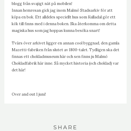
blogg från svajigt nät på mobilen!
Innan hemresan gick jag inom Malmö Stadsarkiv för att
köpa en bok. Ett alldeles speciellt hus som Kulladal gör ett
kök till finns med i denna boken. Ska återkomma om detta
magiska hus som jag hoppas kunna besöka snart!
Tvärs över arkivet ligger en annan cool byggnad, den gamla
Mazetti-fabriken från slutet av 1800-talet. Tydligen ska det
finnas ett chokladmuseum här och sen finns ju Malmö
Chokladfabrik här inne. Så mycket historia (och choklad) var
det här!
Over and out 1 juni!
SHARE