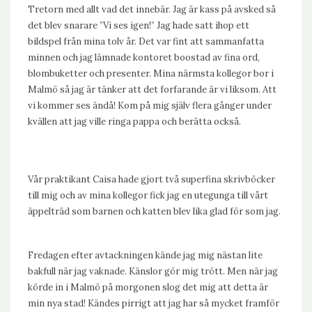
Tretorn med allt vad det innebär. Jag är kass på avsked så
det blev snarare ”Vi ses igen!” Jag hade satt ihop ett
bildspel från mina tolv år. Det var fint att sammanfatta
minnen och jag lämnade kontoret boostad av fina ord,
blombuketter och presenter. Mina närmsta kollegor bor i
Malmö så jag är tänker att det forfarande är vi liksom. Att
vi kommer ses ändå! Kom på mig själv flera gånger under
kvällen att jag ville ringa pappa och berätta också.
Vår praktikant Caisa hade gjort två superfina skrivböcker
till mig och av mina kollegor fick jag en utegunga till vårt
äppelträd som barnen och katten blev lika glad för som jag.
Fredagen efter avtackningen kände jag mig nästan lite
bakfull när jag vaknade. Känslor gör mig trött. Men när jag
körde in i Malmö på morgonen slog det mig att detta är
min nya stad! Kändes pirrigt att jag har så mycket framför