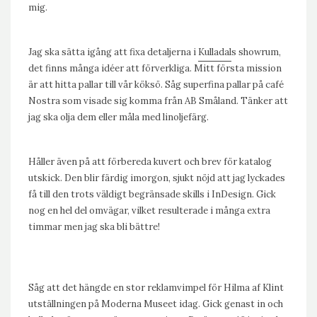
mig.
Jag ska sätta igång att fixa detaljerna i
Kulladal
s showrum,
det finns många idéer att förverkliga. Mitt första mission
är att hitta pallar till vår köksö. Såg superfina pallar på café
Nostra som visade sig komma från AB Småland. Tänker att
jag ska olja dem eller måla med linoljefärg.
Håller även på att förbereda kuvert och brev för katalog
utskick. Den blir färdig imorgon, sjukt nöjd att jag lyckades
få till den trots väldigt begränsade skills i InDesign. Gick
nog en hel del omvägar, vilket resulterade i många extra
timmar men jag ska bli bättre!
Såg att det hängde en stor reklamvimpel för Hilma af Klint
utställningen på Moderna Museet idag. Gick genast in och