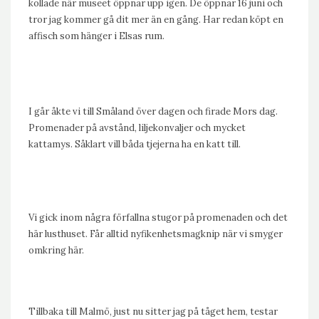
kollade när museet öppnar upp igen. De öppnar 16 juni och
tror jag kommer gå dit mer än en gång. Har redan köpt en
affisch som hänger i Elsas rum.
I går åkte vi till Småland över dagen och firade Mors dag.
Promenader på avstånd, liljekonvaljer och mycket
kattamys. Såklart vill båda tjejerna ha en katt till.
Vi gick inom några förfallna stugor på promenaden och det
här lusthuset. Får alltid nyfikenhetsmagknip när vi smyger
omkring här.
Tillbaka till Malmö, just nu sitter jag på tåget hem, testar