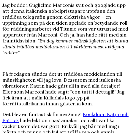
Jag bodde i Guglielmo Marconis svit och googlade upp
att denna italienska nobelpristagare uppfann den
trådlösa telegrafin genom elektriska vågor – en
uppfinning som på den tiden spelade en betydande roll
för räddningsarbetet vid Titanic som var utrustad med
apparater från Marconi. Och ja, han hade rätt med sin
framtidsvision:
”En dag kommer mänskligheten att kunna
sända trådlösa meddelanden till världens mest avlägsna
trakter.”
På fredagen sändes det ut trådlösa meddelanden till
mänskligheten vill jag lova. Dessutom med italienska
vibrationer. Katrin hade gått all in med alla detaljer!
Eller som Marconi hade sagt: ”con tutti i dettagli!” Jag
fick äran att måla Kulladals logotyp på
förrättstallrikarna innan gästerna kom.
Det blev en fantastisk fin invigning.
Kockduon Katja och
Patrick
hade lektion i pastamakeri och allt var lika
vackert som det var gott! En kväll jag bär med mig i
hjärta och minne och kul att träffa nya och gamla