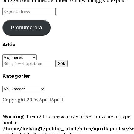
bloggen och få meddelanden om nya inlägg via e-post.
E-
postadress
Prenumerera
Arkiv
Arkiv
Kategorier
Kategorier
Copyright 2026 AprillAprill
Warning
: Trying to access array offset on value of type
bool in
/home/helsing1/public_html/sites/aprillaprill.se/