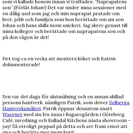
som vi kallade honom innan vi träffades; ”Naprapatens
son” (Förlåt Johan!) Det var under mina sessioner med
en dålig axel som jag och min naprapat pratade om
livet, jobb och familjen som hon berättade om sin son
Johan och hans skills inom snickeri. Jag skrev genast till
mina kollegor och berättade om naprapatens son och
på den vägen är det!
Det tog ca en vecka att montera köket och Katrin
dokumenterade!
Sen var det dags för slutmålning och en annan skillad
persons hantverk, nämligen Patrik, som driver
Solberga
Hantverksmåleri
. Patrik öppnar dessutom snart
Waernet
med sin fru Anna i Bagaregården i Göteborg.
Café, inredning och Kulladal Kitchens nästa showroom –
yay! Så otroligt peppad på detta och ser fram emot att
visa och berätta mer inom kort!