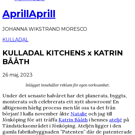
AprillAprill
JOHANNA WIKSTRAND MORESCO
KULLADAL
KULLADAL KITCHENS x KATRIN
BÅÅTH
26 maj, 2023
Inlägget innehåller reklam för egen verksamhet.
Under det senaste halvåret har det planerats, byggts,
monterats och celebrerats ett nytt showroom! En
alltigenom härlig process men låt oss ta det från
början! I kalla november åkte
Natalie
och jag till
Jönköping för att träffa
Katrin Bååth
i hennes
ateljé
på
Tändsticksområdet i Jönköping. Ateljén ligger i den
gamla fabriksbyggnaden ”Patenten” där de patenterade