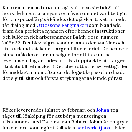
Kulören är en historia för sig. Katrin visste tidigt att
hon ville ha en rosa nyans och även om det var lite tight
för en specialfärg så kändes det självklart. Katrin hade
tät dialog med
Ottossons Färgmakeri
som blandade
fram den perfekta nyansen efter hennes instruktioner
och kulören fick arbetsnamnet Bååth-rosa, numera
kulör 32. Det blev några vändor innan den var klar och i
sista sekund skickades färgen till snickeriet. De behövde
hinna måla köket innan helgen för att inte missa
leveransen. Jag andades ut tills vi upptäckte att färgen
skickats till fel snickeri! Det blev rätt stress-svettigt den
förmiddagen men efter en del logistik-pussel ordnade
det sig till slut och första strykningarna kunde göras!
Köket levererades i slutet av februari och
Johan
tog
tåget till Jönköping för att börja monteringen
tillsammans med Katrins man Robert. Johan är en grym
finsnickare som ingår i Kulladals
hantverkstjänst
. Eller