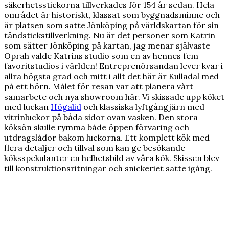
säkerhetsstickorna tillverkades för 154 år sedan. Hela
området är historiskt, klassat som byggnadsminne och
är platsen som satte Jönköping på världskartan för sin
tändstickstillverkning. Nu är det personer som Katrin
som sätter Jönköping på kartan, jag menar självaste
Oprah valde Katrins studio som en av hennes fem
favoritstudios i världen! Entreprenörsandan lever kvar i
allra högsta grad och mitt i allt det här är Kulladal med
på ett hörn. Målet för resan var att planera vårt
samarbete och nya showroom här. Vi skissade upp köket
med luckan
Högalid
och klassiska lyftgångjärn med
vitrinluckor på båda sidor ovan vasken. Den stora
köksön skulle rymma både öppen förvaring och
utdragslådor bakom luckorna. Ett komplett kök med
flera detaljer och tillval som kan ge besökande
köksspekulanter en helhetsbild av våra kök. Skissen blev
till konstruktionsritningar och snickeriet satte igång.