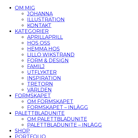
OM MIG
JOHANNA
ILLUSTRATION
KONTAKT
KATEGORIER
APRILLAPRILL
HOS OSS
HEMMA HOS
LILLO WIKSTRAND
FORM & DESIGN
FAMILJ
UTFLYKTER
INSPIRATION
TRETORN
VÄRLDEN
FORMSKAPET
OM FORMSKAPET
FORMSKAPET – INLÄGG
PALETTBLADUNITE
OM PALETTBLADUNITE
PALETTBLADUNITE – INLÄGG
SHOP
PORTFOLIO