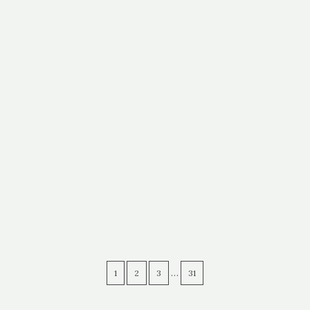
OKATEGORISERADE
INSTAGRAMMAT
OKATEGORISERADE
SOMMAR
…
1
2
3
31