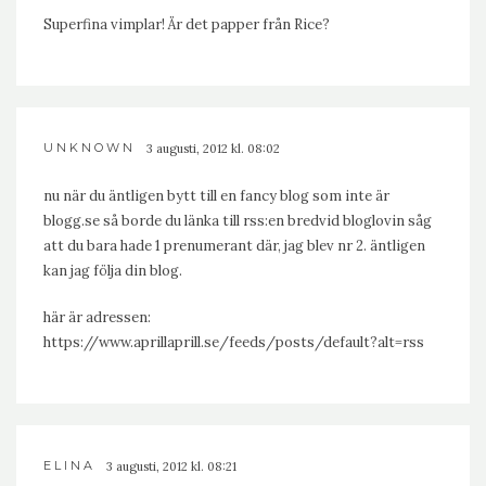
Superfina vimplar! Är det papper från Rice?
UNKNOWN
3 augusti, 2012 kl. 08:02
nu när du äntligen bytt till en fancy blog som inte är
blogg.se så borde du länka till rss:en bredvid bloglovin såg
att du bara hade 1 prenumerant där, jag blev nr 2. äntligen
kan jag följa din blog.
här är adressen:
https://www.aprillaprill.se/feeds/posts/default?alt=rss
ELINA
3 augusti, 2012 kl. 08:21