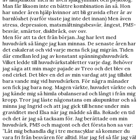
Man får liksom inte en bättre kombination än så. Hon
har under åren hjälp kvinnor att bli gravida efter år av
barnlöshet (varför visste jag inte det innan) Men även
stress, depression, matsmältningsbesvär, ångest, PMS-
besvär, smärtor, diskbråck, osv osv.
Men för att ta det från början..Jag har levt med
huvudvärk så länge jag kan minnas. De senaste åren har
det eskalerat och vid varje mens fick jag migrän. Tiden
där emellan led jag av konstant spänningshuvudvärk.
Vilket ledde till huvudvärkstabletter varje dag. Behöver
jag säga att min mage pajade av Treo och det blev en
ond cirkel. Det blev en del av min vardag att jag tillslut
bara vande mig vid huvudvärken. För några månader
sen fick jag bara nog. Magen värkte, huvudet värkte och
jag kände mig så himla obalanserad och långt i från mig
kropp. Tror jag läste någonstans om akupunktur och så
minns jag Ingrid och att jag gick till henne under min
graviditet med Elsa när jag mådde så illa. Bokade en tid
och det är jag så tacksam för. Jag berättade om min
huvudvärk, PMS och magont och det första hon sa var:
”Låt mig behandla dig i tre menscyklar så kommer du
vara fri från besvären för alltid. Har jag fel så får jag väl