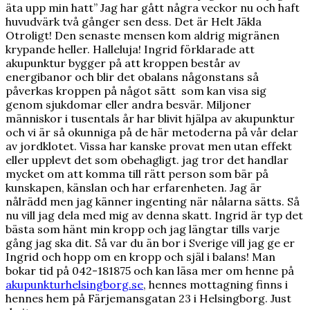
äta upp min hatt” Jag har gått några veckor nu och haft
huvudvärk två gånger sen dess. Det är Helt Jäkla
Otroligt! Den senaste mensen kom aldrig migränen
krypande heller. Halleluja! Ingrid förklarade att
akupunktur bygger på att kroppen består av
energibanor och blir det obalans någonstans så
påverkas kroppen på något sätt som kan visa sig
genom sjukdomar eller andra besvär. Miljoner
människor i tusentals år har blivit hjälpa av akupunktur
och vi är så okunniga på de här metoderna på vår delar
av jordklotet. Vissa har kanske provat men utan effekt
eller upplevt det som obehagligt. jag tror det handlar
mycket om att komma till rätt person som bär på
kunskapen, känslan och har erfarenheten. Jag är
nålrädd men jag känner ingenting när nålarna sätts. Så
nu vill jag dela med mig av denna skatt. Ingrid är typ det
bästa som hänt min kropp och jag längtar tills varje
gång jag ska dit. Så var du än bor i Sverige vill jag ge er
Ingrid och hopp om en kropp och själ i balans! Man
bokar tid på 042-181875 och kan läsa mer om henne på
akupunkturhelsingborg.se
, hennes mottagning finns i
hennes hem på Färjemansgatan 23 i Helsingborg. Just