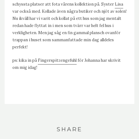
schyssta platser att fota vårens kollektion på. Syster
Lisa
var också med. Kollade även några butiker och njöt av solen!
Nu ikväll har vi varit och kollat på ett hus som jag mentalt
redan hade flyttat in i men som tvärr var helt fel hus i
verkligheten. Men jag såg en fin gammal plansch ovanför
trappan i huset som sammanfattade min dag alldeles
perfekt!
ps: kika in på
Fingerspitzengefuhl
för Johanna har skrivit
om mig idag!
SHARE