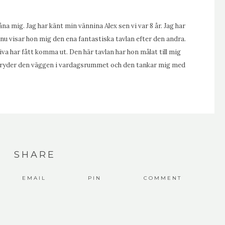
a mig. Jag har känt min vännina Alex sen vi var 8 år. Jag har
nu visar hon mig den ena fantastiska tavlan efter den andra.
tiva har fått komma ut. Den här tavlan har hon målat till mig
u pryder den väggen i vardagsrummet och den tankar mig med
.
SHARE
EMAIL
PIN
COMMENT