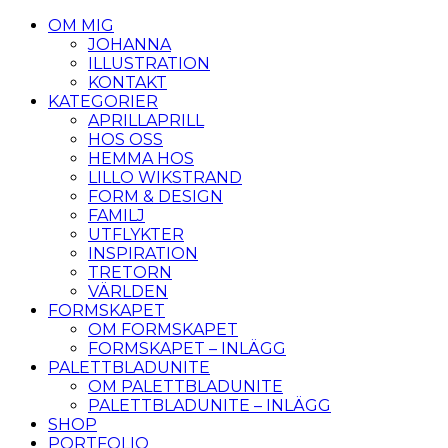
OM MIG
JOHANNA
ILLUSTRATION
KONTAKT
KATEGORIER
APRILLAPRILL
HOS OSS
HEMMA HOS
LILLO WIKSTRAND
FORM & DESIGN
FAMILJ
UTFLYKTER
INSPIRATION
TRETORN
VÄRLDEN
FORMSKAPET
OM FORMSKAPET
FORMSKAPET – INLÄGG
PALETTBLADUNITE
OM PALETTBLADUNITE
PALETTBLADUNITE – INLÄGG
SHOP
PORTFOLIO