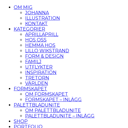
OM MIG
JOHANNA
ILLUSTRATION
KONTAKT
KATEGORIER
APRILLAPRILL
HOS OSS
HEMMA HOS
LILLO WIKSTRAND
FORM & DESIGN
FAMILJ
UTFLYKTER
INSPIRATION
TRETORN
VÄRLDEN
FORMSKAPET
OM FORMSKAPET
FORMSKAPET – INLÄGG
PALETTBLADUNITE
OM PALETTBLADUNITE
PALETTBLADUNITE – INLÄGG
SHOP
PORTFOLIO