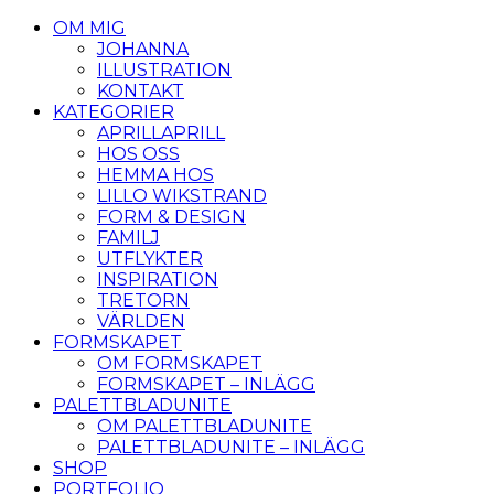
OM MIG
JOHANNA
ILLUSTRATION
KONTAKT
KATEGORIER
APRILLAPRILL
HOS OSS
HEMMA HOS
LILLO WIKSTRAND
FORM & DESIGN
FAMILJ
UTFLYKTER
INSPIRATION
TRETORN
VÄRLDEN
FORMSKAPET
OM FORMSKAPET
FORMSKAPET – INLÄGG
PALETTBLADUNITE
OM PALETTBLADUNITE
PALETTBLADUNITE – INLÄGG
SHOP
PORTFOLIO