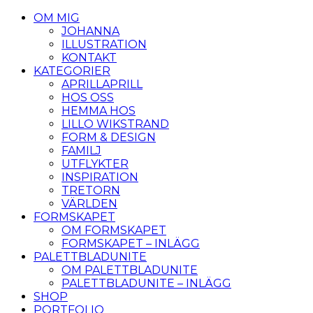
OM MIG
JOHANNA
ILLUSTRATION
KONTAKT
KATEGORIER
APRILLAPRILL
HOS OSS
HEMMA HOS
LILLO WIKSTRAND
FORM & DESIGN
FAMILJ
UTFLYKTER
INSPIRATION
TRETORN
VÄRLDEN
FORMSKAPET
OM FORMSKAPET
FORMSKAPET – INLÄGG
PALETTBLADUNITE
OM PALETTBLADUNITE
PALETTBLADUNITE – INLÄGG
SHOP
PORTFOLIO