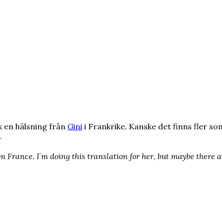
ck en hälsning från
Gini
i Frankrike. Kanske det finns fler som
.
m France. I´m doing this translation for her, but maybe there ar