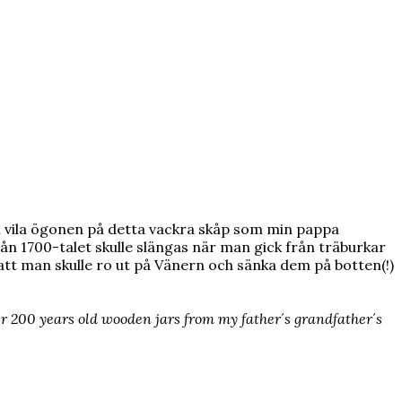
ni vila ögonen på detta vackra skåp som min pappa
ån 1700-talet skulle slängas när man gick från träburkar
 att man skulle ro ut på Vänern och sänka dem på botten(!)
ver 200 years old wooden jars from my father´s grandfather´s