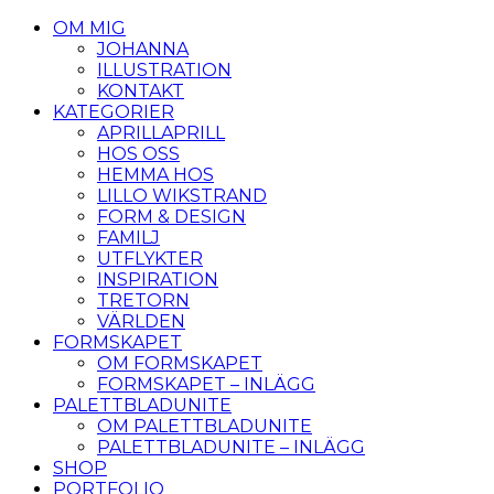
OM MIG
JOHANNA
ILLUSTRATION
KONTAKT
KATEGORIER
APRILLAPRILL
HOS OSS
HEMMA HOS
LILLO WIKSTRAND
FORM & DESIGN
FAMILJ
UTFLYKTER
INSPIRATION
TRETORN
VÄRLDEN
FORMSKAPET
OM FORMSKAPET
FORMSKAPET – INLÄGG
PALETTBLADUNITE
OM PALETTBLADUNITE
PALETTBLADUNITE – INLÄGG
SHOP
PORTFOLIO