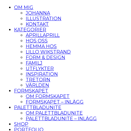
OM MIG
JOHANNA
ILLUSTRATION
KONTAKT
KATEGORIER
APRILLAPRILL
HOS OSS
HEMMA HOS
LILLO WIKSTRAND
FORM & DESIGN
FAMILJ
UTFLYKTER
INSPIRATION
TRETORN
VÄRLDEN
FORMSKAPET
OM FORMSKAPET
FORMSKAPET – INLÄGG
PALETTBLADUNITE
OM PALETTBLADUNITE
PALETTBLADUNITE – INLÄGG
SHOP
PORTFOLIO