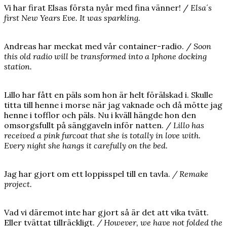
Vi har firat Elsas första nyår med fina vänner! /
Elsa´s
first New Years Eve
. It was sparkling.
Andreas har meckat med vår container-radio. /
Soon
this old radio will be transformed into a Iphone docking
station.
Lillo har fått en päls som hon är helt förälskad i. Skulle
titta till henne i morse när jag vaknade och då mötte jag
henne i tofflor och päls. Nu i kväll hängde hon den
omsorgsfullt på sänggaveln inför natten. /
Lillo has
received a pink furcoat that she is totally in love with.
Every night she hangs it carefully on the bed.
Jag har gjort om ett loppisspel till en tavla.
/ Remake
project.
Vad vi däremot inte har gjort så är det att vika tvätt.
Eller tvättat tillräckligt.
/ However, we have not folded the