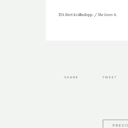
Ett litet kvällsdopp. /
She loves it.
SHARE
TWEET
PREVI