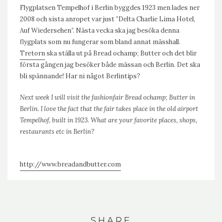
Flygplatsen Tempelhof i Berlin byggdes 1923 men lades ner
2008 och sista anropet var just ”Delta Charlie Lima Hotel,
Auf Wiedersehen”. Nästa vecka ska jag besöka denna
flygplats som nu fungerar som bland annat mässhall.
Tretorn
ska ställa ut på Bread ochamp; Butter och det blir
första gången jag besöker både mässan och Berlin. Det ska
bli spännande! Har ni något Berlintips?
Next week I will visit the fashionfair Bread ochamp; Butter in
Berlin. I love the fact that the fair takes place in the old airport
Tempelhof, built in 1923. What are your favorite places, shops,
restaurants etc in Berlin?
http://www.breadandbutter.com
SHARE