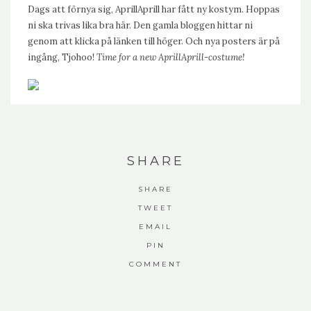
Dags att förnya sig, AprillAprill har fått ny kostym. Hoppas
ni ska trivas lika bra här. Den gamla bloggen hittar ni
genom att klicka på länken till höger. Och nya posters är på
ingång, Tjohoo!
Time for a new AprillAprill-costume!
SHARE
SHARE
TWEET
EMAIL
PIN
COMMENT