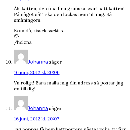
Åh, katten, den fina fina grafiska svartnatt katten!
På något sätt ska den lockas hem till mig. Så
småningom.
Kom då, kissekissekiss…
🙂
/helena
säger
Johanna
16 juni, 2012 kl. 20:06
Va roligt! Bara maila mig din adress så postar jag
en till dig!
säger
Johanna
16 juni, 2012 kl. 20:07
Jag hoppas få hem kattposters nästa vecka, tyvärr