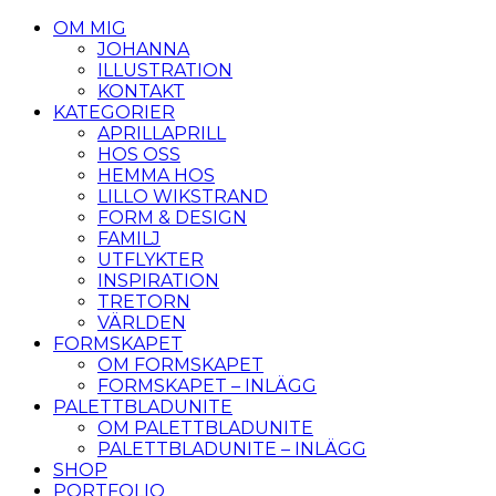
OM MIG
JOHANNA
ILLUSTRATION
KONTAKT
KATEGORIER
APRILLAPRILL
HOS OSS
HEMMA HOS
LILLO WIKSTRAND
FORM & DESIGN
FAMILJ
UTFLYKTER
INSPIRATION
TRETORN
VÄRLDEN
FORMSKAPET
OM FORMSKAPET
FORMSKAPET – INLÄGG
PALETTBLADUNITE
OM PALETTBLADUNITE
PALETTBLADUNITE – INLÄGG
SHOP
PORTFOLIO