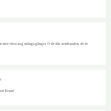
an inte titta nog många gånger. O de där armbanden, de är
3
pen! Kram!