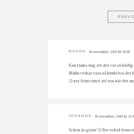
PREVI
NANNA
10 november, 2013 kl. 19:55
Kan tänka mig att det var en härlig
Malin verkar vara så himla bra det l
🙂 ser fram emot att ses när det nu
JOHANNA
10 november, 2013 kl. 21:3
Ja hon är grym! 🙂 Ser också fram em