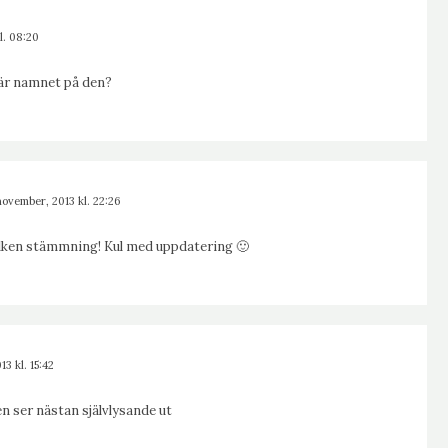
l. 08:20
d är namnet på den?
november, 2013 kl. 22:26
Vilken stämmning! Kul med uppdatering 🙂
3 kl. 15:42
n ser nästan självlysande ut