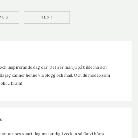
OUS
NEXT
 och inspirerande dag där! Det ser man ju på bilderna och
illa jag känner henne via blogg och mail. Och du med liksom
 blir… kram!
5
ot att ses snart! Jag mailar dig i veckan så får vi börja