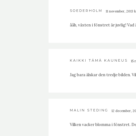
SOEDERHOLM
11 november, 2013 k
ååh, växten i fönstret är juvlig! Va
KAIKKI TÄMÄ KAUNEUS
15 
Jag bara älskar den tredje bilden. 
MALIN STEDING
12 december, 201
Vilken vacker blomma i fönstret. De