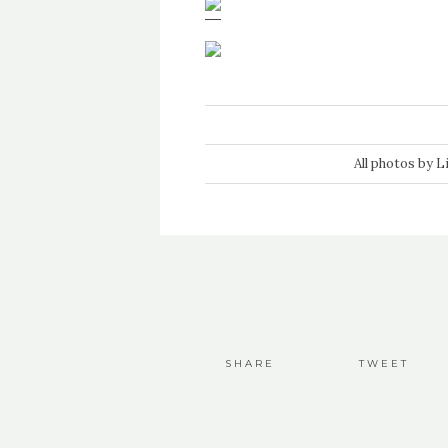
All photos by 
SHARE
TWEET