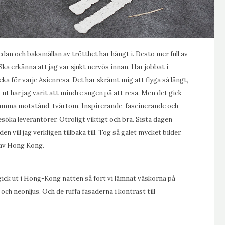
dan och baksmällan av trötthet har hängt i. Desto mer full av
Ska erkänna att jag var sjukt nervös innan. Har jobbat i
cka för varje Asienresa. Det har skrämt mig att flyga så långt,
 ut har jag varit att mindre sugen på att resa. Men det gick
s samma motstånd, tvärtom. Inspirerande, fascinerande och
söka leverantörer. Otroligt viktigt och bra. Sista dagen
 vill jag verkligen tillbaka till. Tog så galet mycket bilder.
 av Hong Kong.
gick ut i Hong-Kong natten så fort vi lämnat väskorna på
er och neonljus. Och de ruffa fasaderna i kontrast till