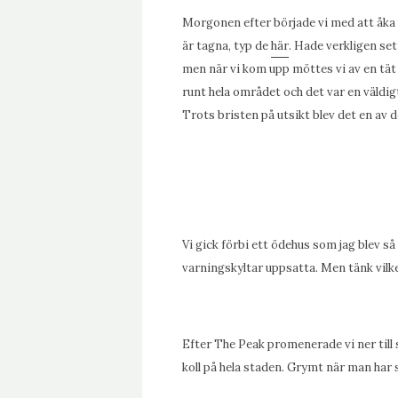
Morgonen efter började vi med att åka 
är tagna, typ de
här
. Hade verkligen set
men när vi kom upp möttes vi av en tät
runt hela området och det var en väldig
Trots bristen på utsikt blev det en av
Vi gick förbi ett ödehus som jag blev så
varningskyltar uppsatta. Men tänk vilke
Efter The Peak promenerade vi ner till 
koll på hela staden. Grymt när man har så 