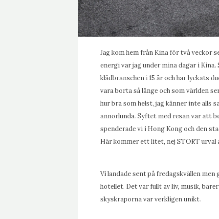
Jag kom hem från Kina för två veckor se
energi var jag under mina dagar i Kina. 
klädbranschen i 15 år och har lyckats du
vara borta så länge och som världen ser
hur bra som helst, jag känner inte all
annorlunda. Syftet med resan var att be
spenderade vi i Hong Kong och den staden
Här kommer ett litet, nej STORT urval
Vi landade sent på fredagskvällen men 
hotellet. Det var fullt av liv, musik, bar
skyskraporna var verkligen unikt.