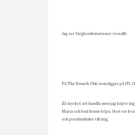
Jag ser färgkombinationer överallt.
På The Brunch Club som ligger på 1Fl, 1
Så mycket att handla men jag köpte inge
Maria och bad henne köpa. Hon var kva
och porslinskulor till mig.