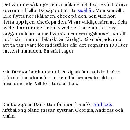
Det var inte så länge sen vi målade och fixade vårt stora
sovrum till Lillo. Då såg det ut lite
sisåhär
. Men sen ville
Lillo flytta ner i källaren, check på den. Sen ville hon
flytta upp igen, check på den. Vi var väldigt nära att dela
av det här rummet men fy vad det tar emot att riva
väggar och börja med värsta renoveringskaoset när allt
i det här rummet faktiskt är färdigt. Så vi började med
att ta tag i vårt förråd istället där det regnar in 100 liter
vatten i månaden. En sak i taget.
Min farmor har lämnat efter sig så fantastiska bilder
från sin barndomsår i Indien där hennes föräldrar
missionerade. Vill förstora allihop.
Runt spegeln..Där sitter farmor framför
Andrées
luftballong bland tassar, systrar, Georgia, Andreas och
Malin.