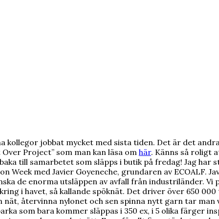
ina kollegor jobbat mycket med sista tiden. Det är det a
ft Over Project” som man kan läsa om
här
. Känns så roligt
baka till samarbetet som släpps i butik på fredag! Jag har 
hion Week med Javier Goyeneche, grundaren av ECOALF. Jav
ska de enorma utsläppen av avfall från industriländer. Vi 
ing i havet, så kallande spöknät. Det driver över 650 000 
nät, återvinna nylonet och sen spinna nytt garn tar man ver
 som bara kommer släppas i 350 ex, i 5 olika färger inspi