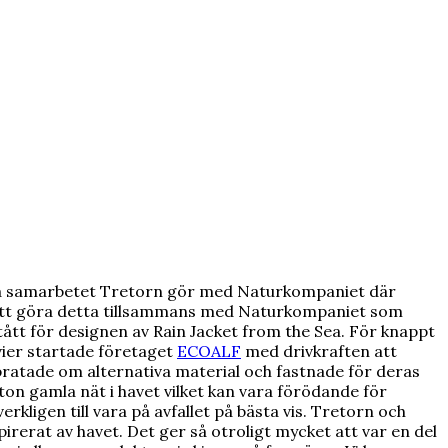
ndra samarbetet Tretorn gör med Naturkompaniet där
 att göra detta tillsammans med Naturkompaniet som
stått för designen av Rain Jacket from the Sea. För knappt
ier startade företaget
ECOALF
med drivkraften att
pratade om alternativa material och fastnade för deras
ton gamla nät i havet vilket kan vara förödande för
kligen till vara på avfallet på bästa vis. Tretorn och
rerat av havet. Det ger så otroligt mycket att var en del