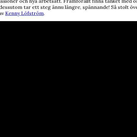
ssioner och nya arbetsätt. Framförallt finns tänket med oss
tom tar ett steg ännu längre, spännande! Så stolt över de
 av
Kenny Löfström
.