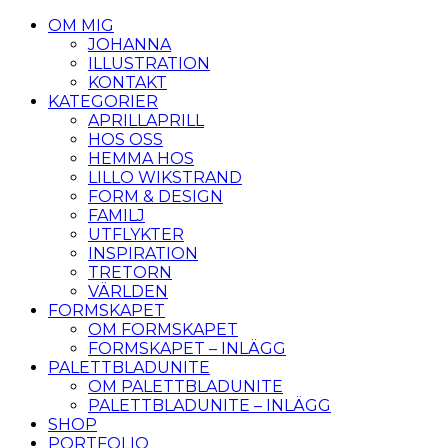
OM MIG
JOHANNA
ILLUSTRATION
KONTAKT
KATEGORIER
APRILLAPRILL
HOS OSS
HEMMA HOS
LILLO WIKSTRAND
FORM & DESIGN
FAMILJ
UTFLYKTER
INSPIRATION
TRETORN
VÄRLDEN
FORMSKAPET
OM FORMSKAPET
FORMSKAPET – INLÄGG
PALETTBLADUNITE
OM PALETTBLADUNITE
PALETTBLADUNITE – INLÄGG
SHOP
PORTFOLIO