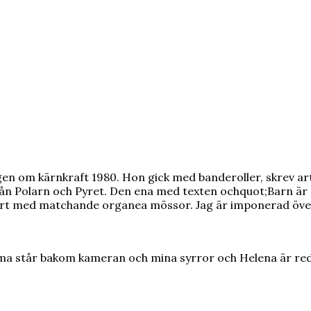
m kärnkraft 1980. Hon gick med banderoller, skrev artikla
ån Polarn och Pyret. Den ena med texten ochquot;Barn är 
rt med matchande organea mössor. Jag är imponerad över 
ma står bakom kameran och mina syrror och Helena är red