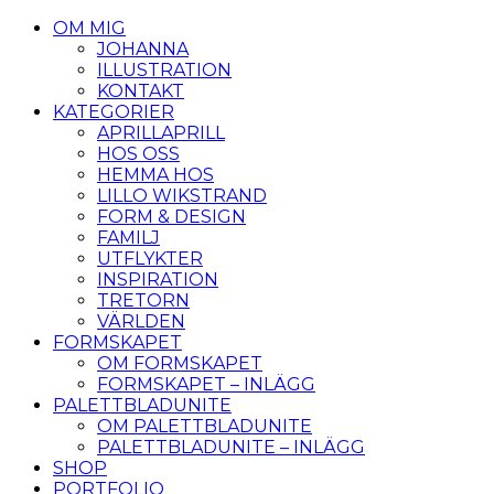
OM MIG
JOHANNA
ILLUSTRATION
KONTAKT
KATEGORIER
APRILLAPRILL
HOS OSS
HEMMA HOS
LILLO WIKSTRAND
FORM & DESIGN
FAMILJ
UTFLYKTER
INSPIRATION
TRETORN
VÄRLDEN
FORMSKAPET
OM FORMSKAPET
FORMSKAPET – INLÄGG
PALETTBLADUNITE
OM PALETTBLADUNITE
PALETTBLADUNITE – INLÄGG
SHOP
PORTFOLIO