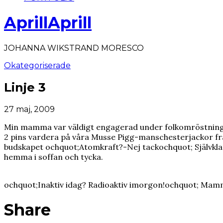
AprillAprill
JOHANNA WIKSTRAND MORESCO
Okategoriserade
Linje 3
27 maj, 2009
Min mamma var väldigt engagerad under folkomröstningen o
2 pins vardera på våra Musse Pigg-manschesterjackor fr
budskapet ochquot;Atomkraft?-Nej tackochquot; Självkla
hemma i soffan och tycka.
ochquot;Inaktiv idag? Radioaktiv imorgon!ochquot; Mam
Share