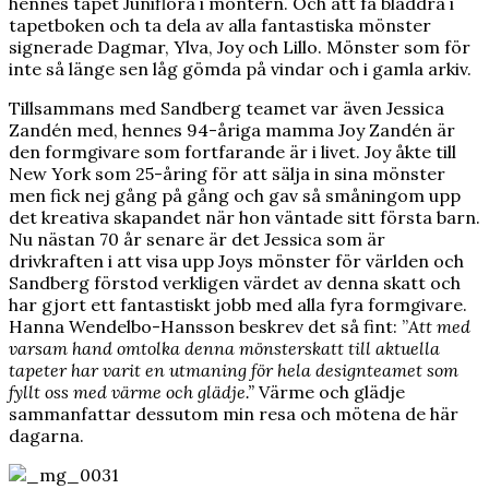
hennes tapet Juniflora i montern. Och att få bläddra i
tapetboken och ta dela av alla fantastiska mönster
signerade Dagmar, Ylva, Joy och Lillo. Mönster som för
inte så länge sen låg gömda på vindar och i gamla arkiv.
Tillsammans med Sandberg teamet var även Jessica
Zandén med, hennes 94-åriga mamma Joy Zandén är
den formgivare som fortfarande är i livet. Joy åkte till
New York som 25-åring för att sälja in sina mönster
men fick nej gång på gång och gav så småningom upp
det kreativa skapandet när hon väntade sitt första barn.
Nu nästan 70 år senare är det Jessica som är
drivkraften i att visa upp Joys mönster för världen och
Sandberg förstod verkligen värdet av denna skatt och
har gjort ett fantastiskt jobb med alla fyra formgivare.
Hanna Wendelbo-Hansson beskrev det så fint: ”
Att med
varsam hand omtolka denna mönsterskatt till aktuella
tapeter har varit en utmaning för hela designteamet som
fyllt oss med värme och glädje.”
Värme och glädje
sammanfattar dessutom min resa och mötena de här
dagarna.